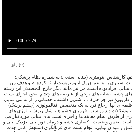
(0) رای
کارشناس اپتومتری (بینایی سنجی) به شماره نظام پزشکی:
روز خدمات بسیاری را به عنوان یک اپتومتریست ارائه کرده ام و هدف من
نایی افراد بوده است. من نیز مانند دیگر فارغ التحصیلان این رشته
ب های چشم، نشانه های برخی از عارضه های چشم، نحوه اجرای تست
ر دارویی/ غیر جراحی)، … آشنایی داشته و خدماتی را ارائه می نمایم.
 وظیفه ی آنها ارجاع فرد به یک متخصص افتالمولوژی (چشم پزشک)
ور، مشکلات دید در شب، قرمزی چشم ها، اشک ریزش، آلرژی های
از طریق انجام معاینه ها و اجرای تست های بینایی مورد نیاز می
 است: تعیین وضعیت انکساری چشم و درمان دور بینی، نزدیک بینی و
عمق و‌ میدان بینایی، انجام تست های غربالگری (سنجش کمی جدت