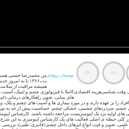
0%
0%
من محمدرضا حسنی هستم، 
توضیحات پروفایل
ب-۱۳۶۶٫ تا به ام
همیشه مراقبت از سلامت بی
وقت شناسی
هزینه اقتصادی
کاملا با فیزیولوژی چشم و اپتیک، آسی
های بینایی، تجویز راهکارهای درمانی (غی
اد را بر عهده دارند و در مورد بیماری ها و آسیب های چشم و‌ پلک،
ی، خستگی چشم، سردردهای چشمی، خشکی چشم، حساسیت بیش از حد به ن
ی اولیه نزد یک اپتومتریست مراجعه داشته باشند. کارشناس اپتومتری 
 طور کلی حیطه ی اصلی فعالیت های یک کارشناس اپتومتری به این شرح
لمی، تجویز و فیت انواع لنزهای داخل چشم (فانتزی/ طبی)، بررسی 