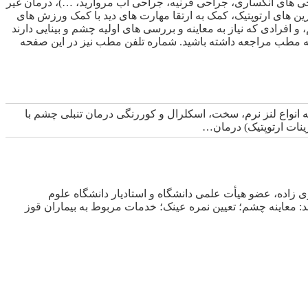
ی های انکساری، جراحی قرنیه، جراحی آب مروارید، …)، درمان غیر
ن های ارتوپتیک، کمک به ارتقا مهارت های دید با کمک ورزش های
افرادی که نیاز به معاینه و بررسی های اولیه چشم و بینایی دارند
 به مطب مراجعه داشته باشید. شماره تلفن مطب نیز در این صفحه
ه انواع لنز‌ نرم‌، سخت، اسکلرال و کوررنگی درمان تنبلی چشم با
نات ارتوپتیک) درمان…
اده، عضو هیأت علمی دانشگاه و استادیار دانشگاه علوم
 معاینه چشم؛ تعیین نمره عینک؛ خدمات مربوط به بیماران قوز