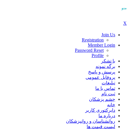
منو
X
Join Us
Registration
Member Login
Password Reset
Profile
با تشکر
برگه نمونه
پرسش و پاسخ
پروفایل عمومی
تبلیغات
تماس با ما
ثبت نام
چشم پزشکان
خانه
دایرکتوری کاربر
درباره ما
روانشناسان و روانپزشکان
لیست قیمت ها