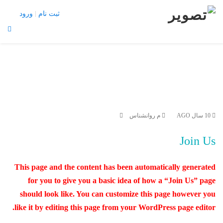
تبلیغات |
تماس با ما
ثبت نام
ورود
منو
X
Join Us
Member Login
با تشکر
برگه نمونه
10 سال AGO
م روانشناس
پرسش و پاسخ
پروفایل عمومی
Join Us
تبلیغات
تماس با ما
This page and the content has been automatically generated
ثبت نام
for you to give you a basic idea of how a “Join Us” page
should look like. You can customize this page however you
چشم پزشکان
like it by editing this page from your WordPress page editor.
خانه