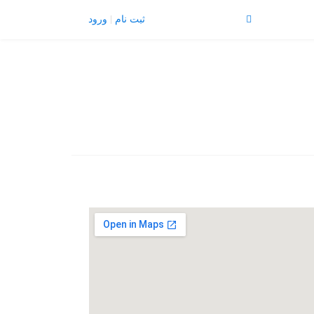
تبلیغات |
تماس با ما
ثبت نام
ورود
منو
X
Join Us
Member Login
با تشکر
برگه نمونه
پرسش و پاسخ
پروفایل عمومی
تبلیغات
تماس با ما
ثبت نام
چشم پزشکان
خانه