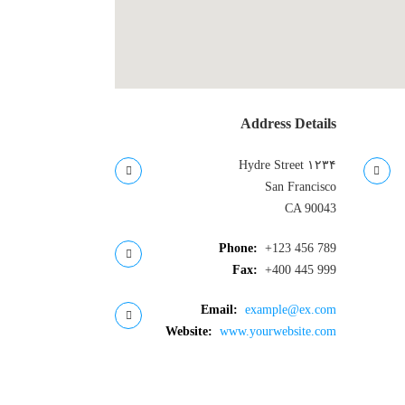
دایرکتوری کاربر
درباره ما
روانشناسان و روانپزشکان
لیست قیمت ها
مطالب
Address Details
ناحیه کاربری
۱۲۳۴ Hydre Street
ورود اعضا
San Francisco
CA 90043
Phone:
+123 456 789
Fax:
+400 445 999
Email:
example@ex.com
Website:
www.yourwebsite.com