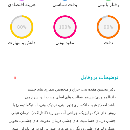
رفتار بالینی
وقت شناسی
هزینه اقتصادی
80%
100%
90%
دقت
مفید بودن
دانش و مهارت
توضیحات پروفایل
دکتر محسن هفده تنی، جراح و متخصص بیماری های چشم
(افتالمولوژی) هستم. فعالیت های اصلی من به این شرح می
باشد اصلاح عیوب انکساری (دور بینی، نزدیک بینی، آستیگماتیسم) با
روش های لازک و لیزیک، جراحی آب مروارید (کاتاراکت)، درمان تنبلی
چشم، درمان حساسیت های چشم، درمان عفونت های چشمی، تجویز
عینک و لنزهای طبی و رنگی، و غیره. در صورتی که در هر یک از زمینه