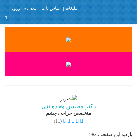
تبلیغات |
تماس با ما
ثبت نام
ورود
منو
X
Join Us
Member Login
با تشکر
برگه نمونه
پرسش و پاسخ
پروفایل عمومی
تبلیغات
تماس با ما
دکتر محسن هفده تنی
ثبت نام
متخصص جراحی چشم
چشم پزشکان
(11)
خانه
بازدید این صفحه : 983