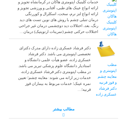
خدمات کلینیک اپتومتری هاکان در کرمانشاه تجویز و
ارائه انواع عینک های طبی، آفتابی و ورزشی تجویز و
ارائه انواع لنز‌ نرم‌، سخت، اسکلرال و کوررنگی
درمان تنبلی چشم با روش های نوین تست های دید
کلینیک
رنگ، بعد، اختلالات دید دوچشمی درمان غیر جراحی
اپتومتری
اختلالات حرکتی چشم (تمرینات ارتوپتیک) درمان…
هاکان
دکتر فرشاد عسکری زاده دارای مدرک دکترای
تخصصی اپتومتری می باشد. دکتر فرشاد
عسکری زاده، عضو هیأت علمی دانشگاه و
مطب
استادیار دانشگاه علوم پزشکی تبریز می باشد.
اپتومتری و
در مطب اپتومتری دکتر فرشاد عسکری زاده،
معاینه چشم
خدمات زیر ارانه می شوند: معاینه چشم؛ تعیین
و قوز قرنیه
نمره عینک؛ خدمات مربوط به بیماران قوز
دکتر فرشاد
قرنیه؛…
عسکری زاده
مطالب بیشتر