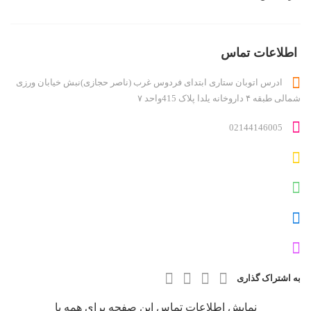
دایرکتوری کاربر
درباره ما
روانشناسان و روانپزشکان
اطلاعات تماس
لیست قیمت ها
ادرس اتوبان ستاری ابتدای فردوس غرب (ناصر حجازی)نبش خیابان ورزی
مطالب
شمالی طبقه ۴ داروخانه یلدا پلاک 415واحد ۷
ناحیه کاربری
ورود اعضا
02144146005
به اشتراک گذاری
نمایش اطلاعات تماس این صفحه برای همه با