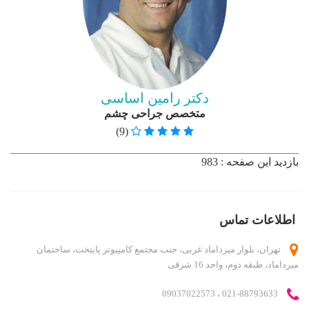
دایرکتوری کاربر
درباره ما
روانشناسان و روانپزشکان
لیست قیمت ها
مطالب
دکتر رامین اساسی
ناحیه کاربری
متخصص جراحی چشم
ورود اعضا
(9)
بازدید این صفحه : 983
اطلاعات تماس
تهران، بلوار میرداماد غربی، جنب مجتمع کامپیوتر پایتخت، ساختمان
میرداماد، طبقه دوم، واحد 16 شرقی
021-88793633 ، 09037022573