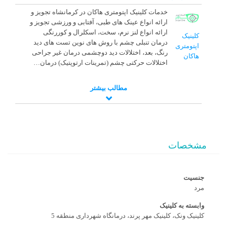
خدمات کلینیک اپتومتری هاکان در کرمانشاه تجویز و
ارائه انواع عینک های طبی، آفتابی و ورزشی تجویز و
ارائه انواع لنز‌ نرم‌، سخت، اسکلرال و کوررنگی
کلینیک
درمان تنبلی چشم با روش های نوین تست های دید
اپتومتری
رنگ، بعد، اختلالات دید دوچشمی درمان غیر جراحی
هاکان
اختلالات حرکتی چشم (تمرینات ارتوپتیک) درمان…
مطالب بیشتر
مشخصات
جنسیت
مرد
وابسته به کلینیک
کلینیک ونک، کلینیک مهر پرند، درمانگاه شهرداری منطقه 5