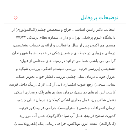
توضیحات پروفایل
اینجانب دکتر رامین اساسی، جراح و متخصص چشم (افتالمولوژی) از
دانشگاه علوم پزشکی تهران و دارای شماره نظام پزشکی ۷۷۶۳۲
هستم. هم اکنون پس از سال ها فعالیت و ارائه ی خدمات تشخیصی،
درمانی و زیبایی در حیطه ی چشم پزشکی در خدمت شما شهروندان
گرامی می باشم، شما می توانید در زمینه های مختلفی از قبیل:
تشخیصی (بررسی قرنیه، بررسی سیستم اشکی، بررسی شبکیه و
عروق خونی، درمان تنبلی چشم، بررسی فشار خون، تجویز عینک،
بینایی سنجی)، رفع عیوب انکساری (پی آر کی، لازک، رینگ داخل قرنیه،
کاشت لنز، لنزهای تماسی)، درمان بیماری های پلک و مجاری اشکی
(عمل شالازیون، عمل مجاری اشکی کودکان)، درمان تنبلی چشم،
درمان انحرافات چشمی (استرابیسم)، جراحی قرنیه (قوز قرنیه،
کدورت سطح قرنیه)، عمل آب سیاه (گلوکوم)، عمل آب مروارید
(کاتاراکت)، لیفت ابرو، بوتاکس، جراحی زیبایی پلک (بلفاروپلاستی)،