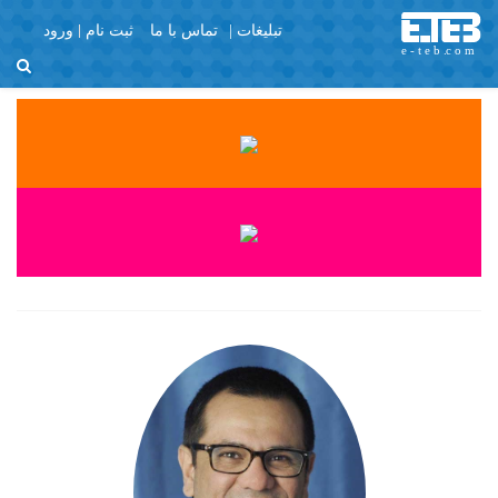
تبلیغات |
تماس با ما
ثبت نام
ورود
منو
X
Join Us
Member Login
با تشکر
برگه نمونه
پرسش و پاسخ
پروفایل عمومی
تبلیغات
تماس با ما
ثبت نام
چشم پزشکان
خانه