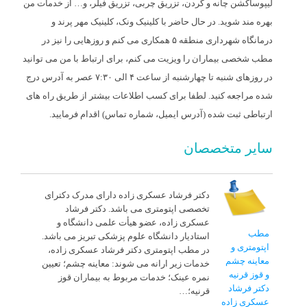
لیپوساکشن چانه و گردن، تزریق چربی، تزریق فیلر، و… از خدمات من
بهره مند شوید. در حال حاضر با کلینیک ونک، کلینیک مهر پرند و
درمانگاه شهرداری منطقه ۵ همکاری می کنم و روزهایی را نیز در
مطب شخصی بیماران را ویزیت می کنم، برای ارتباط با من می توانید
در روزهای شنبه تا چهارشنبه از ساعت ۴ الی ۷:۳۰ عصر به آدرس درج
شده مراجعه کنید. لطفا برای کسب اطلاعات بیشتر از طریق راه های
ارتباطی ثبت شده (آدرس ایمیل، شماره تماس) اقدام فرمایید.
سایر متخصصان
دکتر فرشاد عسکری زاده دارای مدرک دکترای
تخصصی اپتومتری می باشد. دکتر فرشاد
عسکری زاده، عضو هیأت علمی دانشگاه و
مطب
استادیار دانشگاه علوم پزشکی تبریز می باشد.
اپتومتری و
در مطب اپتومتری دکتر فرشاد عسکری زاده،
معاینه چشم
خدمات زیر ارانه می شوند: معاینه چشم؛ تعیین
و قوز قرنیه
نمره عینک؛ خدمات مربوط به بیماران قوز
دکتر فرشاد
قرنیه؛…
عسکری زاده