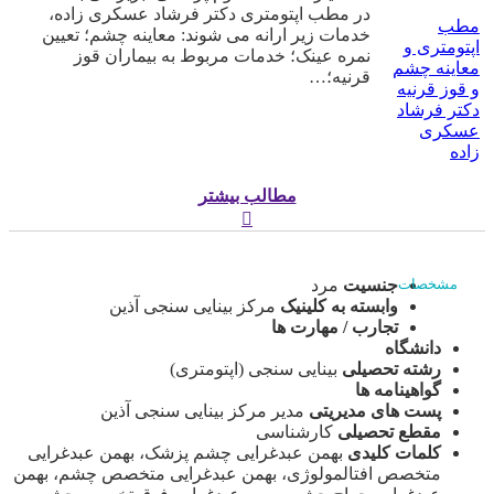
در مطب اپتومتری دکتر فرشاد عسکری زاده،
مطب
خدمات زیر ارانه می شوند: معاینه چشم؛ تعیین
اپتومتری و
نمره عینک؛ خدمات مربوط به بیماران قوز
معاینه چشم
قرنیه؛…
و قوز قرنیه
دکتر فرشاد
عسکری
زاده
مطالب بیشتر
جنسیت
مرد
مشخصات
وابسته به کلینیک
مرکز بینایی سنجی آذین
تجارب / مهارت ها
دانشگاه
رشته تحصیلی
بینایی سنجی (اپتومتری)
گواهینامه ها
پست های مدیریتی
مدیر مرکز بینایی سنجی آذین
مقطع تحصیلی
کارشناسی
کلمات کلیدی
بهمن عبدغرایی چشم پزشک، بهمن عبدغرایی
متخصص افتالمولوژی، بهمن عبدغرایی متخصص چشم، بهمن