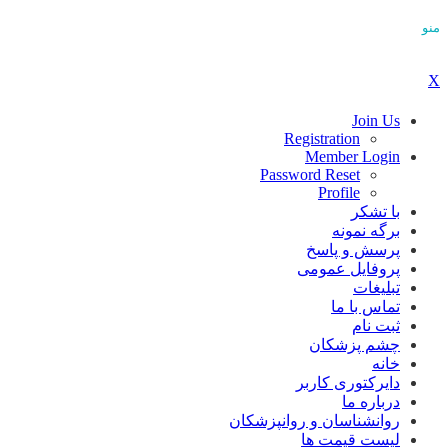
منو
X
Join Us
Registration
Member Login
Password Reset
Profile
با تشکر
برگه نمونه
پرسش و پاسخ
پروفایل عمومی
تبلیغات
تماس با ما
ثبت نام
چشم پزشکان
خانه
دایرکتوری کاربر
درباره ما
روانشناسان و روانپزشکان
لیست قیمت ها