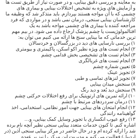
به معاینه و بررسی دقیق بینایی، و در صورت نیاز از طریق تست ها
و آزمایش های ویژه به تشخیص اختلالات بینایی و بیماری های
چشمی که با آن مواجه هستند بپردازم. باید متذکر شد که وظیفه ما
کارشناسان بینایی سنجی، درمان نمی باشد و در مواردی که فرد
مراجعه کننده با بیماری های چشمی مواجه باشد به یک
افتالمولوژیست یا چشم پزشک ارجاع داده می شود. در بیم مهم
ترین خدماتی که ما بینایی سنج ها ارائه می کنیم می توان به:
۱) بررسی نارسایی های دید در بزرگسالان و خردسالان
۲) انجام تست های ویژه نظیر اکو اسکن، پاکیمتری و بیومتری
۳) انجام تست های تشخیصی بخش قدامی چشم
۴) انجام تست های غربالگری
۵) تعیین شماره چشم
۶) تجویز عینک
۷) تجویز لنزهای تماسی و طبی
۸) سنجش میدان بینایی
۹) سنجش دید بُعد و دید رنگ
۱۰) ارائه تمرین های ارتوپتیک برای رفع اختلالات حرکتی چشم
۱۱) درمان سردردهای مرتبط با چشم
۱۲) انجام امتحان های بینایی جهت امور نظامی، استخدامی، اخذ
گواهینامه رانندگی
۱۳) رفع عیوب انکساری با تجویز وسایل کمک بینایی، و…
اشاره کنم. تا کنون خدمات متعدد بینایی سنجی نظیر آنچه نام برده
شد را ارائه کرده ام و در حال حاضر در مرکز بینایی سنجی آذین (در
اردبیل) فعالیت می کنم و مدیریت این مرکز را نیز بر عهده