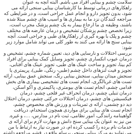
سلامت چشم و بینایی افراد می باشم. البته آنچه به عنوان
راهکارهای درمانی توسط ما کارشناسان بینایی سنجی ارائه می
شود، بدون تجویز دارو و انجام عمل جراحی است، و در شرایطی که
مراجعه کنندگان نزد ما به بیماری ها ‌و آسیب های چشم مبتلا شده
باشند، وظیفه ی ما ارجاع بیمار به یک چشم پزشک مجرب است،
زیرا تخصص چشم پزشکان تشخیص و درمان عارضه های مختلف
چشم و پلک با بهره گیری از راهکارهای طبی و جراحی است. آنچه
بینایی سنج ها ارائه می کنند به طور کلی می تواند شامل موارد زیر
شود:
بررسی اختلالات و نارسایی های دید، تعیین شماره چشم، تشخیص و
درمان عیوب انکساری چشم، تجویز وسایل کمک بینایی برای افراد
کم بینا، تجویز و ساخت عینک های طبی، تجویز عینک های آفتابی،
تجویز و فیت لنزهای داخل چشم (طبی- رنگی، طبی)، پریمتری یا
سنجش میدان بینایی، سنجش بینایی رنگ، سنجش عمق بینایی، ارائه
تست های غربالگری، انجام تست های تشخیصی بیماری های بخش
قدامی چشم، انجام تست های بیومتری، پاکیمتری و اکو اسکن،
درمان تنبلی چشم، درمان انحراف غیر فلجی چشم، درمان
فیکسیشن های چشم، درمان اختلالات حرکتی چشم، درمان اختلال
دید دو چشمی، ارائه ی تمرینات و ورزش های مخصوص چشم،
انجام تست های بینایی برای مواردی همچون استخدام، دریافت
گواهینامه رانندگی، امور نظامی، ثبت نام در مدارس، …، و غیره.
من نیز به عنوان یک بینایی سنج دانش و مهارت لازم برای ارائه ی
خدمات نام برده را کسب کرده ام، در صورت نیاز به ارتباط با من
می توانید به مرکز بینایی سنجی برسام واقع در قشم مراجعه داشته