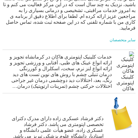
باشید، نزدیک به چند سال است که در این مرکز فعالیت می کنم و تا
به امروز خدمات مراقبتی، تشخیصی ‌و درمانی بسیاری را به
مراجعین عزیز ارائه کرده ام. لطفا برای اطلاع دقیق از برنامه ی
کاری من با شماره تلفنی که در این صفحه ثبت شده، تماس حاصل
فرمایید.
سایر متخصصان
خدمات کلینیک اپتومتری هاکان در کرمانشاه تجویز و
ارائه انواع عینک های طبی، آفتابی و ورزشی تجویز و
ارائه انواع لنز‌ نرم‌، سخت، اسکلرال و کوررنگی
درمان تنبلی چشم با روش های نوین تست های دید
کلینیک
رنگ، بعد، اختلالات دید دوچشمی درمان غیر جراحی
اپتومتری
اختلالات حرکتی چشم (تمرینات ارتوپتیک) درمان…
هاکان
دکتر فرشاد عسکری زاده دارای مدرک دکترای
تخصصی اپتومتری می باشد. دکتر فرشاد
عسکری زاده، عضو هیأت علمی دانشگاه و
استادیار دانشگاه علوم پزشکی تبریز می باشد.