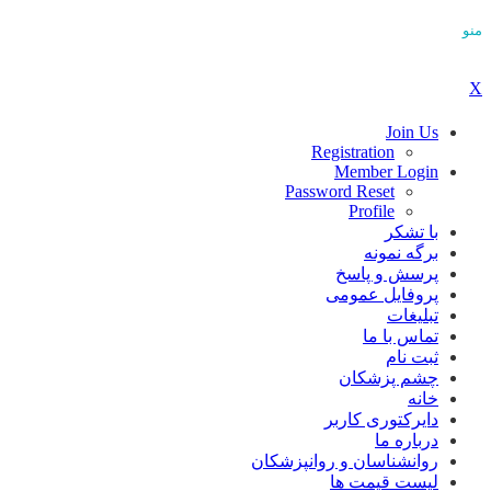
منو
X
Join Us
Registration
Member Login
Password Reset
Profile
با تشکر
برگه نمونه
پرسش و پاسخ
پروفایل عمومی
تبلیغات
تماس با ما
ثبت نام
چشم پزشکان
خانه
دایرکتوری کاربر
درباره ما
روانشناسان و روانپزشکان
لیست قیمت ها