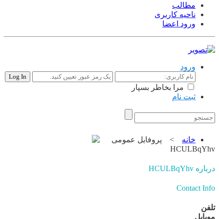
مطالب
ناحیه کاربری
ورود اعضا
ورود
مرا بخاطر بسپار
ثبت نام
تبلیغات |
تماس با ما
خانه
>
پروفایل عمومی
HCULBqYhv
درباره HCULBqYhv
Contact Info
تلفن
موبایل