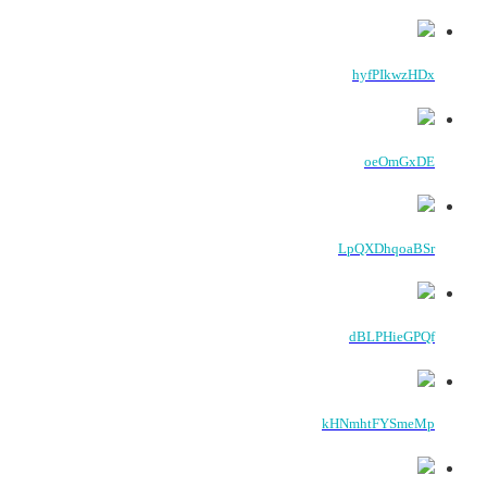
hyfPIkwzHDx
oeOmGxDE
LpQXDhqoaBSr
dBLPHieGPQf
kHNmhtFYSmeMp