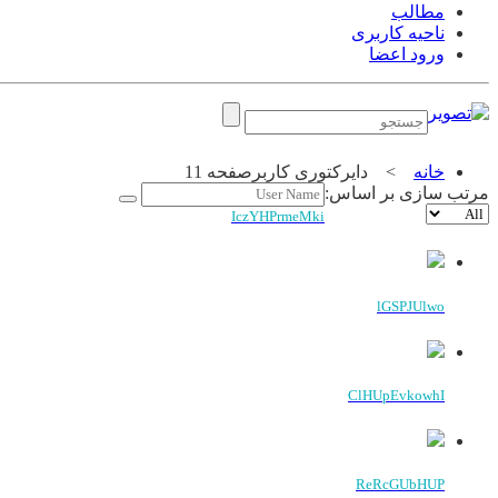
مطالب
ناحیه کاربری
ورود اعضا
خانه
>
دایرکتوری کاربر
صفحه 11
مرتب سازی بر اساس:
IczYHPrmeMki
lGSPJUlwo
ClHUpEvkowhI
ReRcGUbHUP