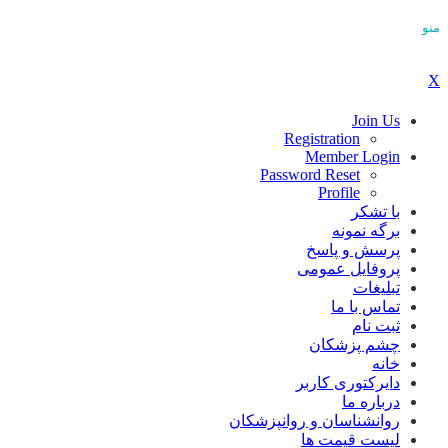
منو
X
Join Us
Registration
Member Login
Password Reset
Profile
با تشکر
برگه نمونه
پرسش و پاسخ
پروفایل عمومی
تبلیغات
تماس با ما
ثبت نام
چشم پزشکان
خانه
دایرکتوری کاربر
درباره ما
روانشناسان و روانپزشکان
لیست قیمت ها