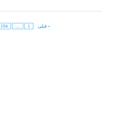
« قبلی
1
…
194