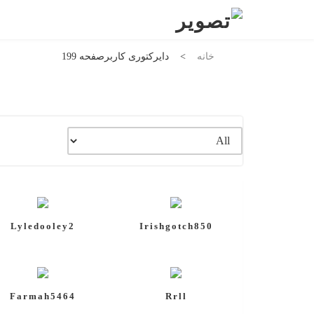
خانه
>
دایرکتوری کاربر
صفحه 199
Lyledooley2
Irishgotch850
Farmah5464
Rrll