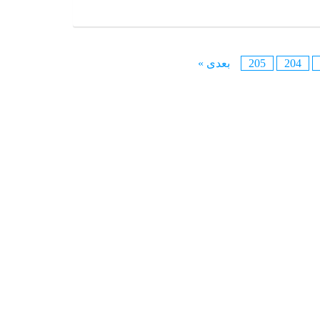
دایرکتوری کاربر
درباره ما
روانشناسان و روانپزشکان
204
205
بعدی »
لیست قیمت ها
مطالب
ناحیه کاربری
ورود اعضا