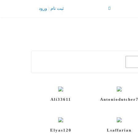
تبلیغات |
تماس با ما
ثبت نام
ورود
منو
X
Join Us
Member Login
با تشکر
برگه نمونه
پرسش و پاسخ
پروفایل عمومی
تبلیغات
Ali33611
Antoniodutcher
تماس با ما
ثبت نام
چشم پزشکان
خانه
Elyas120
Lsaffarian